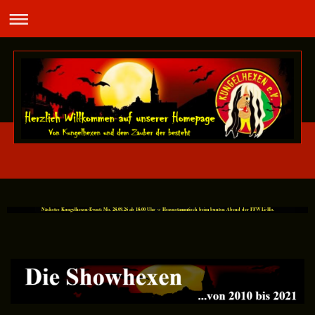
Nächstes Kungelhexen-Event: Mo. 28.09.26 ab 18:00 Uhr -> Hexenstammtisch beim bunten Abend der FFW Li-Ho.