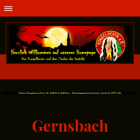
Nächstes Kungelhexen-Event: Mo. 28.09.26 ab 18:00 Uhr -> Hexenstammtisch beim bunten Abend der FFW Li-Ho.
Gernsbach