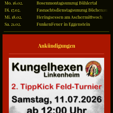
Mo. 16.02.
Rosenmontagsumzug Bühlertal
Di. 17.02.
Fasnachtsdienstagsumzug Büchenau
Mi. 18.02.
Heringsessen am Aschermittwoch
Sa. 21.02.
FunkenFeuer in Eggenstein
Ankündigungen