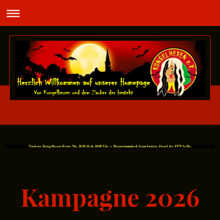
Nächstes Kungelhexen-Event: Mo. 28.09.26 ab 18:00 Uhr -> Hexenstammtisch beim bunten Abend der FFW Li-Ho.
Kampagne 2026