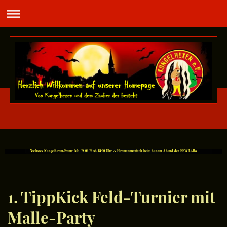
Nächstes Kungelhexen-Event: Mo. 28.09.26 ab 18:00 Uhr -> Hexenstammtisch beim bunten Abend der FFW Li-Ho.
1. TippKick Feld-Turnier mit
Malle-Party