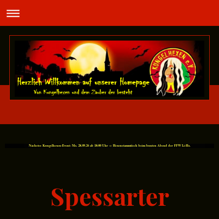
Nächstes Kungelhexen-Event: Mo. 28.09.26 ab 18:00 Uhr -> Hexenstammtisch beim bunten Abend der FFW Li-Ho.
Spessarter