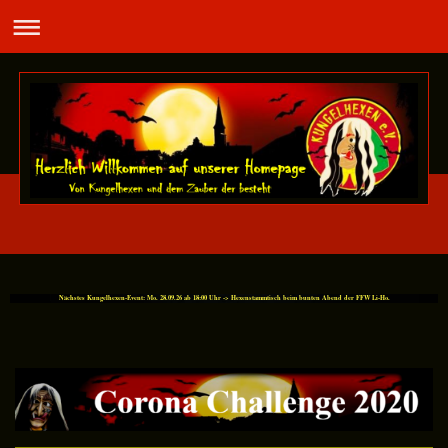
Nächstes Kungelhexen-Event: Mo. 28.09.26 ab 18:00 Uhr -> Hexenstammtisch beim bunten Abend der FFW Li-Ho.