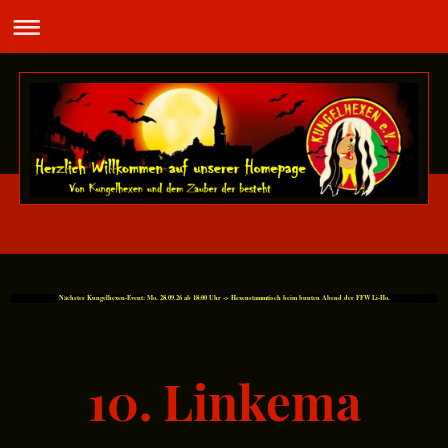
Nächstes Kungelhexen-Event: Mo. 28.09.26 ab 18:00 Uhr -> Hexenstammtisch beim bunten Abend der FFW Li-Ho.
10. Linkema