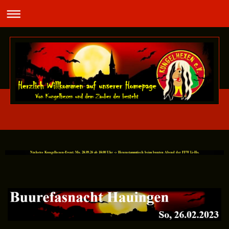
Nächstes Kungelhexen-Event: Mo. 28.09.26 ab 18:00 Uhr -> Hexenstammtisch beim bunten Abend der FFW Li-Ho.