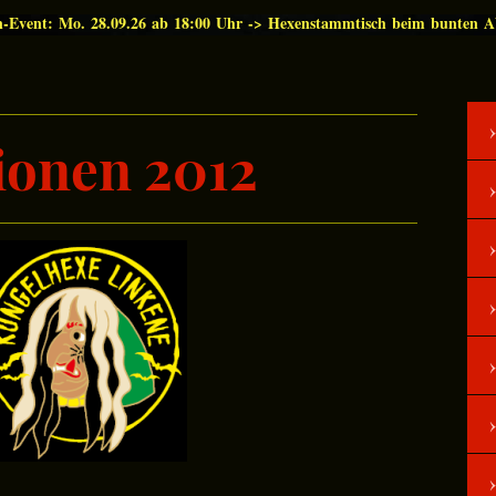
n-Event: Mo. 28.09.26 ab 18:00 Uhr -> Hexenstammtisch beim bunten 
ionen 2012