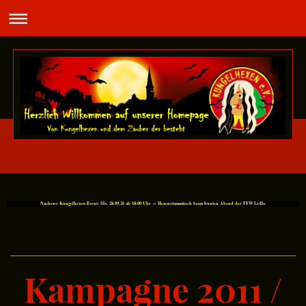
Nächstes Kungelhexen-Event: Mo. 28.09.26 ab 18:00 Uhr -> Hexenstammtisch beim bunten Abend der FFW Li-Ho.
Kampagne 2011 /