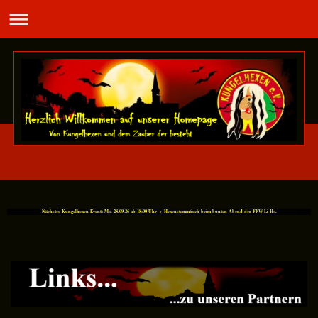
Nächstes Kungelhexen-Event: Mo. 28.09.26 ab 18:00 Uhr -> Hexenstammtisch beim bunten Abend der FFW Li-Ho.