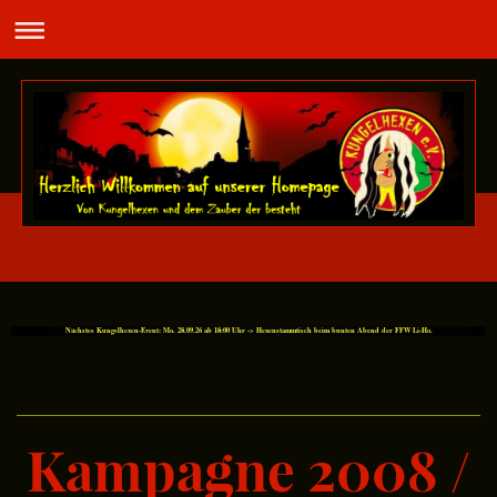
Nächstes Kungelhexen-Event: Mo. 28.09.26 ab 18:00 Uhr -> Hexenstammtisch beim bunten Abend der FFW Li-Ho.
Kampagne 2008 /