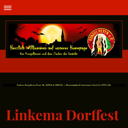
Nächstes Kungelhexen-Event: Mo. 28.09.26 ab 18:00 Uhr -> Hexenstammtisch beim bunten Abend der FFW Li-Ho.
Linkema Dorffest