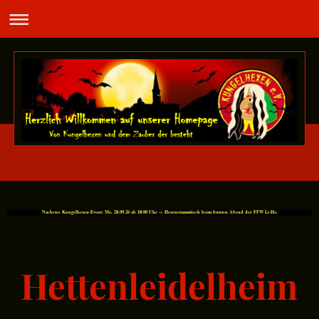
Nächstes Kungelhexen-Event: Mo. 28.09.26 ab 18:00 Uhr -> Hexenstammtisch beim bunten Abend der FFW Li-Ho.
Hettenleidelheim