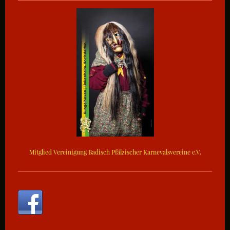
Mitglied Vereinigung Badisch Pfälzischer Karnevalsvereine e.V.