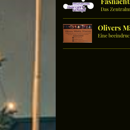
Fasnach
Das Zentral
Olivers 
Eine beeindru