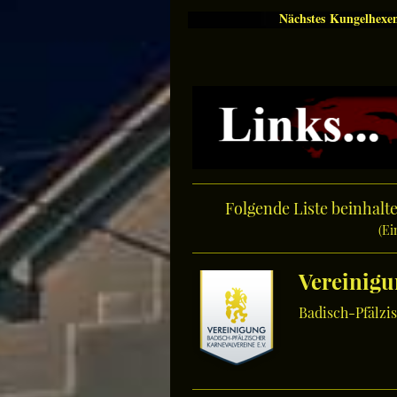
Nächstes Kungelhexe
Folgende Liste beinhalte
(Ei
Vereinig
Badisch-Pfälzis