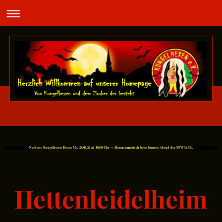
Nächstes Kungelhexen-Event: Mo. 28.09.26 ab 18:00 Uhr -> Hexenstammtisch beim bunten Abend der FFW Li-Ho.
Hettenleidelheim