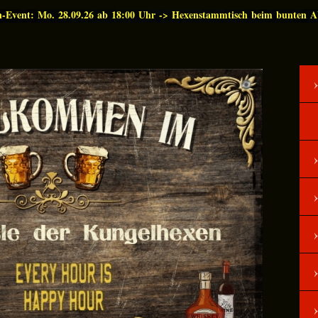
n-Event: Mo. 28.09.26 ab 18:00 Uhr -> Hexenstammtisch beim bunten 