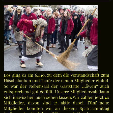
Los ging es am 6.1.10, zu dem die Vorstandschaft zum
Häsabstauben und Taufe der neuen Mitglieder einlud.
So war der Nebensaal der Gaststätte „Löwen“ auch
entsprechend gut gefüllt. Unsere Mitgliederzahl kann
sich inzwischen auch sehen lassen. Wir zählen jetzt 40
Mitglieder, davon sind 25 aktiv dabei. Fünf neue
Mitglieder konnten wir an diesem Spätnachmittag