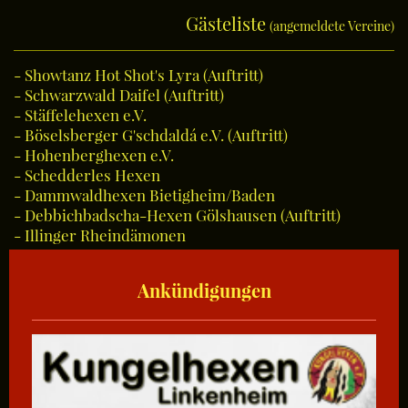
Gästeliste
(angemeldete Vereine)
- Showtanz Hot Shot's Lyra (Auftritt)
- Schwarzwald Daifel (Auftritt)
- Stäffelehexen e.V.
- Böselsberger G'schdaldá e.V. (Auftritt)
- Hohenberghexen e.V.
- Schedderles Hexen
- Dammwaldhexen Bietigheim/Baden
- Debbichbadscha-Hexen Gölshausen (Auftritt)
- Illinger Rheindämonen
Ankündigungen