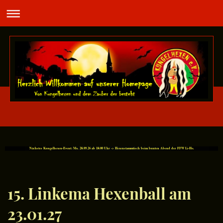
Nächstes Kungelhexen-Event: Mo. 28.09.26 ab 18:00 Uhr -> Hexenstammtisch beim bunten Abend der FFW Li-Ho.
15. Linkema Hexenball am
23.01.27