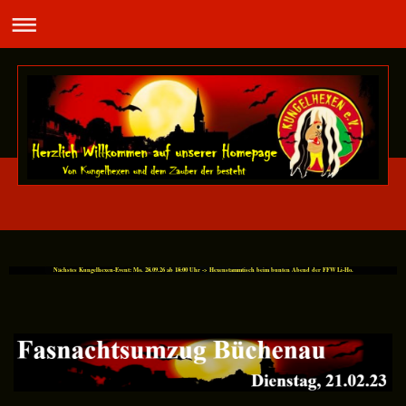
Nächstes Kungelhexen-Event: Mo. 28.09.26 ab 18:00 Uhr -> Hexenstammtisch beim bunten Abend der FFW Li-Ho.