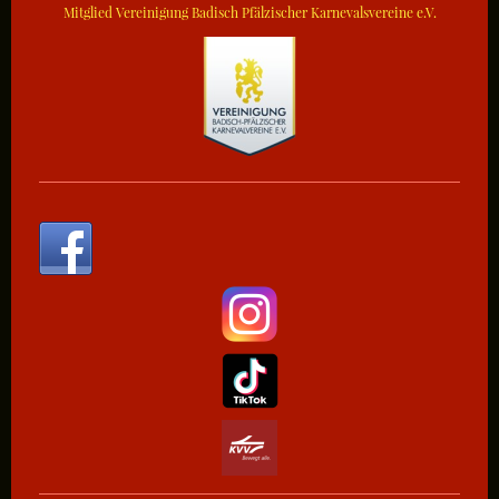
Mitglied Vereinigung Badisch Pfälzischer Karnevalsvereine e.V.